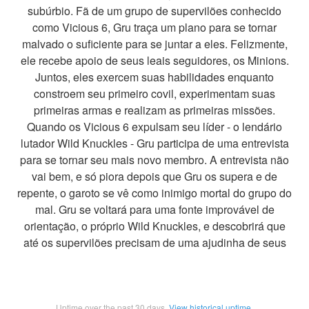
subúrbio. Fã de um grupo de supervilões conhecido
como Vicious 6, Gru traça um plano para se tornar
malvado o suficiente para se juntar a eles. Felizmente,
ele recebe apoio de seus leais seguidores, os Minions.
Juntos, eles exercem suas habilidades enquanto
constroem seu primeiro covil, experimentam suas
primeiras armas e realizam as primeiras missões.
Quando os Vicious 6 expulsam seu líder - o lendário
lutador Wild Knuckles - Gru participa de uma entrevista
para se tornar seu mais novo membro. A entrevista não
vai bem, e só piora depois que Gru os supera e de
repente, o garoto se vê como inimigo mortal do grupo do
mal. Gru se voltará para uma fonte improvável de
orientação, o próprio Wild Knuckles, e descobrirá que
até os supervilões precisam de uma ajudinha de seus
Uptime over the past
30
days.
View historical uptime.